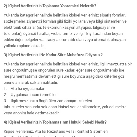
2) Kişisel Verilerinizin Toplanma Yöntemleri Nelerdir?
Yukarıda kategoriler halinde belirtilen kişisel verileriniz; sipariş formları,
sözleşmeler, ziyaretçi formları gibi fiziki yollarla veya bilgi sistemleri ve
elektronik cihazlar (ör. telekomünikasyon altyapısı, bilgisayar ve
telefonlar), üçüncü taraflar, web sitemiz ve ilgili kişi tarafından beyan
edilen diğer belgeler vasıtasıyla otomatik olan veya otomatik olmayan
yollarla toplanmaktadır.
3) Kişisel Verilerinizi Ne Kadar Süre Muhafaza Ediyoruz?
Yukarıda kategoriler halinde belirtilen kişisel verileriniz, ilgili mevzuatta bir
sure öngörülmüşse öngörülen süre kadar; eğer süre öngörülmemiş ise
meşru menfaatimiz devam ettiği süre boyunca aşağıdaki kriterler göz
önüne alınarak saklanmaktadır.
1.
Ata Isı uygulamaları
2.
Uygulanan ticari teamüller
3.
İlgili mevzuatta öngörülen zamanaşımı süreleri
İşbu süreler sonunda saklanan kişisel veriler silinmekte, yok edilmekte
veya anonim hale getirmektedir.
4) Kişisel Verilerinizin Toplanmasının Hukuki Sebebi Nedir?
Kişisel verileriniz, Ata Isı Rezistans ve Isı Kontrol Sistemleri