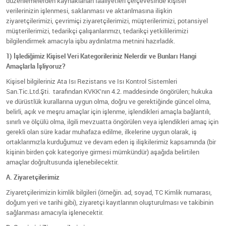
düzenlemelerden kaynaklanan faaliyetleri çerçevesinde kişisel
verilerinizin işlenmesi, saklanması ve aktarılmasına ilişkin
ziyaretçilerimizi, çevrimiçi ziyaretçilerimizi, müşterilerimizi, potansiyel
müşterilerimizi, tedarikçi çalışanlarımızı, tedarikçi yetkililerimizi
bilgilendirmek amacıyla işbu aydınlatma metnini hazırladık.
1) İşlediğimiz Kişisel Veri Kategorileriniz Nelerdir ve Bunları Hangi
Amaçlarla İşliyoruz?
Kişisel bilgileriniz Ata Isı Rezistans ve Isı Kontrol Sistemleri
San.Tic.Ltd.Şti. tarafından KVKK’nın 4.2. maddesinde öngörülen; hukuka
ve dürüstlük kurallarına uygun olma, doğru ve gerektiğinde güncel olma,
belirli, açık ve meşru amaçlar için işlenme, işlendikleri amaçla bağlantılı,
sınırlı ve ölçülü olma, ilgili mevzuatta öngörülen veya işlendikleri amaç için
gerekli olan süre kadar muhafaza edilme, ilkelerine uygun olarak, iş
ortaklarımızla kurduğumuz ve devam eden iş ilişkilerimiz kapsamında (bir
kişinin birden çok kategoriye girmesi mümkündür) aşağıda belirtilen
amaçlar doğrultusunda işlenebilecektir.
A. Ziyaretçilerimiz
Ziyaretçilerimizin kimlik bilgileri (örneğin. ad, soyad, TC Kimlik numarası,
doğum yeri ve tarihi gibi), ziyaretçi kayıtlarının oluşturulması ve takibinin
sağlanması amacıyla işlenecektir.