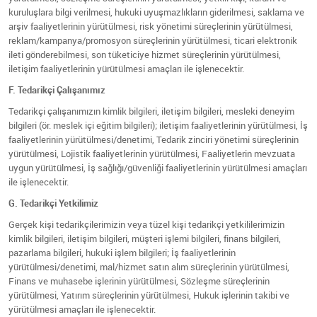
kuruluşlara bilgi verilmesi, hukuki uyuşmazlıkların giderilmesi, saklama ve
arşiv faaliyetlerinin yürütülmesi, risk yönetimi süreçlerinin yürütülmesi,
reklam/kampanya/promosyon süreçlerinin yürütülmesi, ticari elektronik
ileti gönderebilmesi, son tüketiciye hizmet süreçlerinin yürütülmesi,
iletişim faaliyetlerinin yürütülmesi amaçları ile işlenecektir.
F. Tedarikçi Çalışanımız
Tedarikçi çalışanımızın kimlik bilgileri, iletişim bilgileri, mesleki deneyim
bilgileri (ör. meslek içi eğitim bilgileri); iletişim faaliyetlerinin yürütülmesi, İş
faaliyetlerinin yürütülmesi/denetimi, Tedarik zinciri yönetimi süreçlerinin
yürütülmesi, Lojistik faaliyetlerinin yürütülmesi, Faaliyetlerin mevzuata
uygun yürütülmesi, İş sağlığı/güvenliği faaliyetlerinin yürütülmesi amaçları
ile işlenecektir.
G. Tedarikçi Yetkilimiz
Gerçek kişi tedarikçilerimizin veya tüzel kişi tedarikçi yetkililerimizin
kimlik bilgileri, iletişim bilgileri, müşteri işlemi bilgileri, finans bilgileri,
pazarlama bilgileri, hukuki işlem bilgileri; İş faaliyetlerinin
yürütülmesi/denetimi, mal/hizmet satın alım süreçlerinin yürütülmesi,
Finans ve muhasebe işlerinin yürütülmesi, Sözleşme süreçlerinin
yürütülmesi, Yatırım süreçlerinin yürütülmesi, Hukuk işlerinin takibi ve
yürütülmesi amaçları ile işlenecektir.