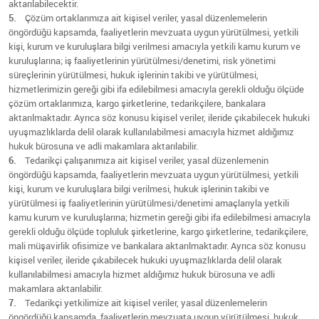
aktarılabilecektir.
5.
Çözüm ortaklarımıza ait kişisel veriler, yasal düzenlemelerin
öngördüğü kapsamda, faaliyetlerin mevzuata uygun yürütülmesi, yetkili
kişi, kurum ve kuruluşlara bilgi verilmesi amacıyla yetkili kamu kurum ve
kuruluşlarına; iş faaliyetlerinin yürütülmesi/denetimi, risk yönetimi
süreçlerinin yürütülmesi, hukuk işlerinin takibi ve yürütülmesi,
hizmetlerimizin gereği gibi ifa edilebilmesi amacıyla gerekli olduğu ölçüde
çözüm ortaklarımıza, kargo şirketlerine, tedarikçilere, bankalara
aktarılmaktadır. Ayrıca söz konusu kişisel veriler, ileride çıkabilecek hukuki
uyuşmazlıklarda delil olarak kullanılabilmesi amacıyla hizmet aldığımız
hukuk bürosuna ve adli makamlara aktarılabilir.
6.
Tedarikçi çalışanımıza ait kişisel veriler, yasal düzenlemenin
öngördüğü kapsamda, faaliyetlerin mevzuata uygun yürütülmesi, yetkili
kişi, kurum ve kuruluşlara bilgi verilmesi, hukuk işlerinin takibi ve
yürütülmesi iş faaliyetlerinin yürütülmesi/denetimi amaçlarıyla yetkili
kamu kurum ve kuruluşlarına; hizmetin gereği gibi ifa edilebilmesi amacıyla
gerekli olduğu ölçüde topluluk şirketlerine, kargo şirketlerine, tedarikçilere,
mali müşavirlik ofisimize ve bankalara aktarılmaktadır. Ayrıca söz konusu
kişisel veriler, ileride çıkabilecek hukuki uyuşmazlıklarda delil olarak
kullanılabilmesi amacıyla hizmet aldığımız hukuk bürosuna ve adli
makamlara aktarılabilir.
7.
Tedarikçi yetkilimize ait kişisel veriler, yasal düzenlemelerin
öngördüğü kapsamda, faaliyetlerin mevzuata uygun yürütülmesi, hukuk