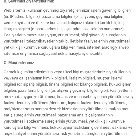
B. Çevrimiçi Ziyaretçilerimiz
Web sitemizi kullanan çevrimiçi ziyaretçilerimizin işlem güvenliği bilgileri
(ör. IP adresi bilginiz), pazarlama bilgileri (ör. alışveriş geçmişi bilgileri,
çerez kayıtları) ve (bizlere bunları bildirdiğiniz takdirde) kimlik bilgileri,
iletişim bilgileri (e-posta adresiniz, açık adresiniz, telefon numaranız);
Faaliyetlerin mevzuata uygun, yürütülmesi, bilgi güvenliği süreçlerinin
yürütülmesi, talep/şikayetlerin takibi, iletişim faaliyetlerinin yürütülmesi,
yetkili kişi, kurum ve kuruluşlara bilgi verilmesi, internet aracılığıyla web
sitemize erişiminizi sağlayabilmek amacıyla işlenecektir.
C. Müşterilerimiz
Gerçek kişi müşterilerimizin veya tüzel kişi müşterilerimizin yetkililerinin
ve/veya çalışanlarının kimlik bilgileri, iletişim bilgileri, müşteri işlemi
bilgileri (ör. sipariş bilgisi), finans bilgileri (ör. bilanço bilgileri), hukuki işlem
bilgileri, pazarlama bilgileri (ör. alışveriş geçmişi bilgileri gibi); Faaliyetlerin
mevzuata uygun yürütülmesi, finans ve muhasebe işlerinin yürütülmesi, iş
faaliyetlerinin yürütülmesi/denetimi, lojistik faaliyetlerinin yürütülmesi,
mal/hizmet satış sonrası destek hizmetlerinin yürütülmesi, mal/hizmet
satış süreçlerinin yürütülmesi, pazarlama analiz çalışmalarının
yürütülmesi, sözleşme süreçlerinin yürütülmesi, yetkili kişi, kurum ve
kuruluşlara bilgi verilmesi, hukuki uyuşmazlıkların giderilmesi, saklama ve
arşiv faaliyetlerinin yürütülmesi, risk yönetimi süreçlerinin yürütülmesi,