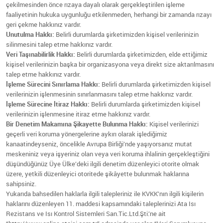
çekilmesinden önce rızaya dayalı olarak gerçekleştirilen işleme
faaliyetinin hukuka uygunluğu etkilenmeden, herhangi bir zamanda rızayı
geri çekme hakkınız vardır.
Unutulma Hakkı:
Belirli durumlarda şirketimizden kişisel verilerinizin
silinmesini talep etme hakkınız vardır.
Veri Taşınabilirlik Hakkı:
Belirli durumlarda şirketimizden, elde ettiğimiz
kişisel verilerinizin başka bir organizasyona veya direkt size aktarılmasını
talep etme hakkınız vardır.
İşleme Sürecini Sınırlama Hakkı:
Belirli durumlarda şirketimizden kişisel
verilerinizin işlenmesinin sınırlanmasını talep etme hakkınız vardır.
İşleme Sürecine İtiraz Hakkı:
Belirli durumlarda şirketimizden kişisel
verilerinizin işlenmesine itiraz etme hakkınız vardır.
Bir Denetim Makamına Şikayette Bulunma Hakkı:
Kişisel verilerinizi
geçerli veri koruma yönergelerine aykırı olarak işlediğimiz
kanaatindeyseniz, öncelikle Avrupa Birliği’nde yaşıyorsanız mutat
meskeniniz veya işyeriniz olan veya veri koruma ihlalinin gerçekleştiğini
düşündüğünüz Üye Ülke’deki ilgili denetim düzenleyici otorite olmak
üzere, yetkili düzenleyici otoritede şikâyette bulunmak haklarına
sahipsiniz.
Yukarıda bahsedilen haklarla ilgili talepleriniz ile KVKK’nın ilgili kişilerin
haklarını düzenleyen 11. maddesi kapsamındaki taleplerinizi Ata Isı
Rezistans ve Isı Kontrol Sistemleri San.Tic.Ltd.Şti.’ne ait