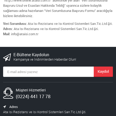
“http://www.online.ataisi.com.tr” adresinde yer alan “Veri Sorumlusuna
Başvuru Usul ve Esasları Hakkında Tebliğ” uyarınca sizlere kolaylık
sağlaması adına hazırlanan “Veri Sorumlusuna Başvuru Formu” aracılığıyla
bizlere iletebilirsiniz.
Veri Sorumlusu:
Ata Isı Rezistans ve Isı Kontrol Sistemleri San.Tic.Ltd.Şti.
Adres:
Ata Isı Rezistans ve Isı Kontrol Sistemleri San.Tic.Ltd.Şti.
Mail:
info@ataisi.com.tr
E-Bültene Kaydolun
Kampanya ve İndirimlerden Haberdar Olun!
Kaydol
Müşteri Hizmetleri
(0224) 441 17 78
Adres
Ata Isı Rezistans ve Isı Kontrol Sistemleri San.Tic.Ltd.Şti.