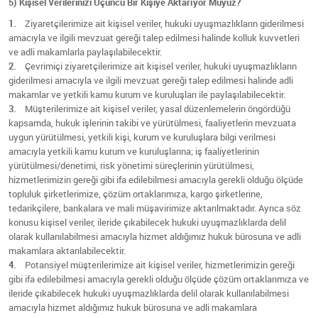
5) Kişisel Verilerinizi Üçüncü Bir Kişiye Aktarıyor Muyuz?
1.
Ziyaretçilerimize ait kişisel veriler, hukuki uyuşmazlıkların giderilmesi
amacıyla ve ilgili mevzuat gereği talep edilmesi halinde kolluk kuvvetleri
ve adli makamlarla paylaşılabilecektir.
2.
Çevrimiçi ziyaretçilerimize ait kişisel veriler, hukuki uyuşmazlıkların
giderilmesi amacıyla ve ilgili mevzuat gereği talep edilmesi halinde adli
makamlar ve yetkili kamu kurum ve kuruluşları ile paylaşılabilecektir.
3.
Müşterilerimize ait kişisel veriler, yasal düzenlemelerin öngördüğü
kapsamda, hukuk işlerinin takibi ve yürütülmesi, faaliyetlerin mevzuata
uygun yürütülmesi, yetkili kişi, kurum ve kuruluşlara bilgi verilmesi
amacıyla yetkili kamu kurum ve kuruluşlarına; iş faaliyetlerinin
yürütülmesi/denetimi, risk yönetimi süreçlerinin yürütülmesi,
hizmetlerimizin gereği gibi ifa edilebilmesi amacıyla gerekli olduğu ölçüde
topluluk şirketlerimize, çözüm ortaklarımıza, kargo şirketlerine,
tedarikçilere, bankalara ve mali müşavirimize aktarılmaktadır. Ayrıca söz
konusu kişisel veriler, ileride çıkabilecek hukuki uyuşmazlıklarda delil
olarak kullanılabilmesi amacıyla hizmet aldığımız hukuk bürosuna ve adli
makamlara aktarılabilecektir.
4.
Potansiyel müşterilerimize ait kişisel veriler, hizmetlerimizin gereği
gibi ifa edilebilmesi amacıyla gerekli olduğu ölçüde çözüm ortaklarımıza ve
ileride çıkabilecek hukuki uyuşmazlıklarda delil olarak kullanılabilmesi
amacıyla hizmet aldığımız hukuk bürosuna ve adli makamlara