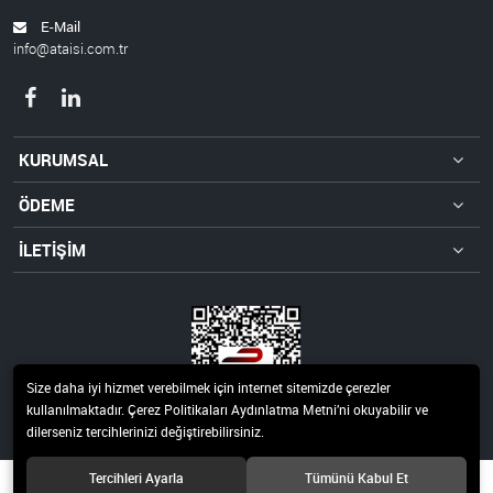
E-Mail
info@ataisi.com.tr
KURUMSAL
ÖDEME
İLETİŞİM
Size daha iyi hizmet verebilmek için internet sitemizde çerezler
kullanılmaktadır. Çerez Politikaları Aydınlatma Metni’ni okuyabilir ve
dilerseniz tercihlerinizi değiştirebilirsiniz.
Tercihleri Ayarla
Tümünü Kabul Et
© 2021 Ata Isı Rezistans ve Isı Kontrol Sistemleri San.Tic.Ltd.Şti. Tüm hakları