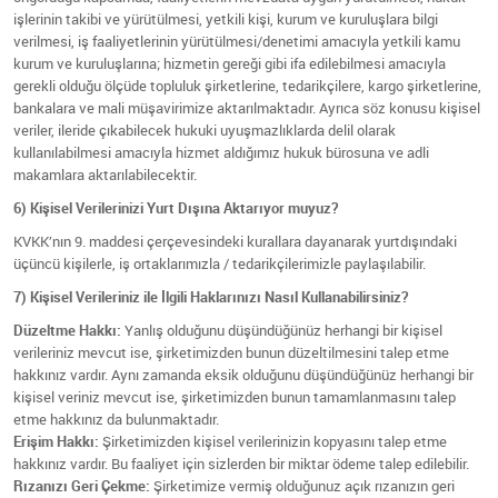
işlerinin takibi ve yürütülmesi, yetkili kişi, kurum ve kuruluşlara bilgi
verilmesi, iş faaliyetlerinin yürütülmesi/denetimi amacıyla yetkili kamu
kurum ve kuruluşlarına; hizmetin gereği gibi ifa edilebilmesi amacıyla
gerekli olduğu ölçüde topluluk şirketlerine, tedarikçilere, kargo şirketlerine,
bankalara ve mali müşavirimize aktarılmaktadır. Ayrıca söz konusu kişisel
veriler, ileride çıkabilecek hukuki uyuşmazlıklarda delil olarak
kullanılabilmesi amacıyla hizmet aldığımız hukuk bürosuna ve adli
makamlara aktarılabilecektir.
6) Kişisel Verilerinizi Yurt Dışına Aktarıyor muyuz?
KVKK’nın 9. maddesi çerçevesindeki kurallara dayanarak yurtdışındaki
üçüncü kişilerle, iş ortaklarımızla / tedarikçilerimizle paylaşılabilir.
7) Kişisel Verileriniz ile İlgili Haklarınızı Nasıl Kullanabilirsiniz?
Düzeltme Hakkı:
Yanlış olduğunu düşündüğünüz herhangi bir kişisel
verileriniz mevcut ise, şirketimizden bunun düzeltilmesini talep etme
hakkınız vardır. Aynı zamanda eksik olduğunu düşündüğünüz herhangi bir
kişisel veriniz mevcut ise, şirketimizden bunun tamamlanmasını talep
etme hakkınız da bulunmaktadır.
Erişim Hakkı:
Şirketimizden kişisel verilerinizin kopyasını talep etme
hakkınız vardır. Bu faaliyet için sizlerden bir miktar ödeme talep edilebilir.
Rızanızı Geri Çekme:
Şirketimize vermiş olduğunuz açık rızanızın geri