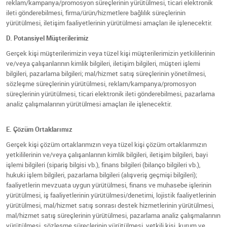
reklam/kampanya/promosyon süreçlerinin yürütülmesi, ticari elektronik
ileti gönderebilmesi, firma/ürün/hizmetlere bağlılık süreçlerinin
yürütülmesi, iletişim faaliyetlerinin yürütülmesi amaçları ile işlenecektir.
D. Potansiyel Müşterilerimiz
Gerçek kişi müşterilerimizin veya tüzel kişi müşterilerimizin yetkililerinin
ve/veya çalışanlarının kimlik bilgileri, iletişim bilgileri, müşteri işlemi
bilgileri, pazarlama bilgileri; mal/hizmet satış süreçlerinin yönetilmesi,
sözleşme süreçlerinin yürütülmesi, reklam/kampanya/promosyon
süreçlerinin yürütülmesi, ticari elektronik ileti gönderebilmesi, pazarlama
analiz çalışmalarının yürütülmesi amaçları ile işlenecektir.
E. Çözüm Ortaklarımız
Gerçek kişi çözüm ortaklarımızın veya tüzel kişi çözüm ortaklarımızın
yetkililerinin ve/veya çalışanlarının kimlik bilgileri, iletişim bilgileri, bayi
işlemi bilgileri (sipariş bilgisi vb.), finans bilgileri (bilanço bilgileri vb.),
hukuki işlem bilgileri, pazarlama bilgileri (alışveriş geçmişi bilgileri);
faaliyetlerin mevzuata uygun yürütülmesi, finans ve muhasebe işlerinin
yürütülmesi, iş faaliyetlerinin yürütülmesi/denetimi, lojistik faaliyetlerinin
yürütülmesi, mal/hizmet satış sonrası destek hizmetlerinin yürütülmesi,
mal/hizmet satış süreçlerinin yürütülmesi, pazarlama analiz çalışmalarının
yürütülmesi, sözleşme süreçlerinin yürütülmesi, yetkili kişi, kurum ve