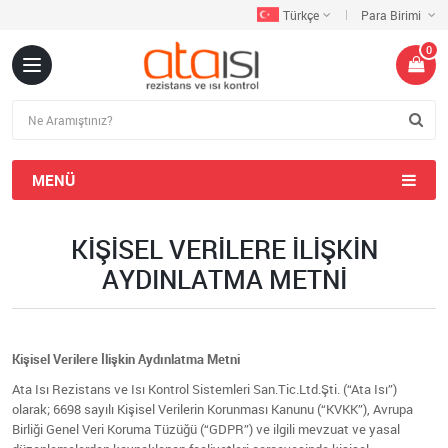
Türkçe
Para Birimi
0
MENÜ
KIŞISEL VERILERE İLIŞKIN
AYDINLATMA METNI
Kişisel Verilere İlişkin Aydınlatma Metni
Ata Isı Rezistans ve Isı Kontrol Sistemleri San.Tic.Ltd.Şti. (“Ata Isı”)
olarak; 6698 sayılı Kişisel Verilerin Korunması Kanunu (“KVKK”), Avrupa
Birliği Genel Veri Koruma Tüzüğü (“GDPR”) ve ilgili mevzuat ve yasal