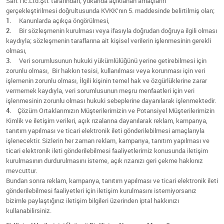
San.Tic.Ltd.Şti. tarafından; yukarıda açıklanan amaçların
gerçekleştirilmesi doğrultusunda KVKK’nın 5. maddesinde belirtilmiş olan;
1.
Kanunlarda açıkça öngörülmesi,
2.
Bir sözleşmenin kurulması veya ifasıyla doğrudan doğruya ilgili olması
kaydıyla; sözleşmenin taraflarına ait kişisel verilerin işlenmesinin gerekli
olması,
3.
Veri sorumlusunun hukuki yükümlülüğünü yerine getirebilmesi için
zorunlu olması, Bir hakkın tesisi, kullanılması veya korunması için veri
işlemenin zorunlu olması, İlgili kişinin temel hak ve özgürlüklerine zarar
vermemek kaydıyla, veri sorumlusunun meşru menfaatleri için veri
işlenmesinin zorunlu olması hukuki sebeplerine dayanılarak işlenmektedir.
4.
Çözüm Ortaklarımızın Müşterilerimizin ve Potansiyel Müşterilerimizin
Kimlik ve iletişim verileri, açık rızalarına dayanılarak reklam, kampanya,
tanıtım yapılması ve ticari elektronik ileti gönderilebilmesi amaçlarıyla
işlenecektir. Sizlerin her zaman reklam, kampanya, tanıtım yapılması ve
ticari elektronik ileti gönderilebilmesi faaliyetlerimiz konusunda iletişim
kurulmasının durdurulmasını isteme, açık rızanızı geri çekme hakkınız
mevcuttur.
Bundan sonra reklam, kampanya, tanıtım yapılması ve ticari elektronik ileti
gönderilebilmesi faaliyetleri için iletişim kurulmasını istemiyorsanız
bizimle paylaştığınız iletişim bilgileri üzerinden iptal hakkınızı
kullanabilirsiniz.