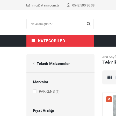
info@ataisi.com.tr
0542 590 36 38
KATEGORILER
Ana Sayf
Tekni
Teknik Malzemeler
Markalar
PAKKENS
(1)
Fiyat Aralığı