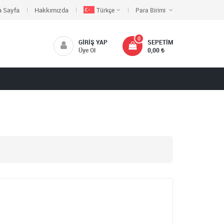
 Sayfa
Hakkımızda
Türkçe
Para Birimi
0
GIRIŞ YAP
SEPETIM
Üye Ol
0,00