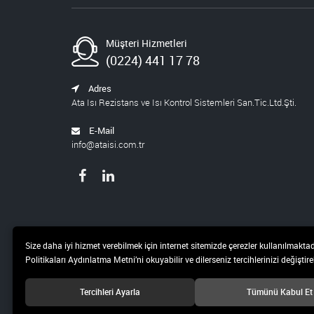
Müşteri Hizmetleri
(0224) 441 17 78
Adres
Ata Isı Rezistans ve Isı Kontrol Sistemleri San.Tic.Ltd.Şti.
E-Mail
info@ataisi.com.tr
Size daha iyi hizmet verebilmek için internet sitemizde çerezler kullanılmaktad
Politikaları Aydınlatma Metni’ni okuyabilir ve dilerseniz tercihlerinizi değiştireb
Tercihleri Ayarla
Tümünü Kabul Et