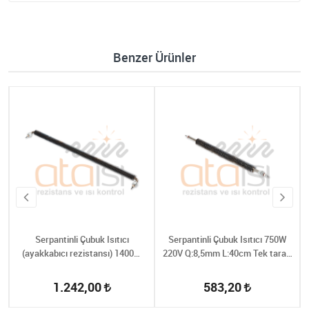
Benzer Ürünler
Serpantinli Çubuk Isıtıcı
Serpantinli Çubuk Isıtıcı 750W
(ayakkabıcı rezistansı) 1400W
220V Q:8,5mm L:40cm Tek tarafı
220V Q:11,5mm
rekorlu
1.242,00
583,20