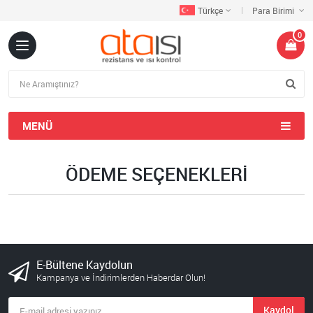
Türkçe
Para Birimi
0
MENÜ
ÖDEME SEÇENEKLERI
E-Bültene Kaydolun
Kampanya ve İndirimlerden Haberdar Olun!
Kaydol