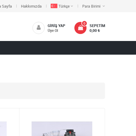
 Sayfa
Hakkımızda
Türkçe
Para Birimi
0
GIRIŞ YAP
SEPETIM
Üye Ol
0,00