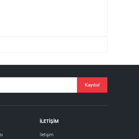
Kaydol
İLETİŞİM
sı
İletişim