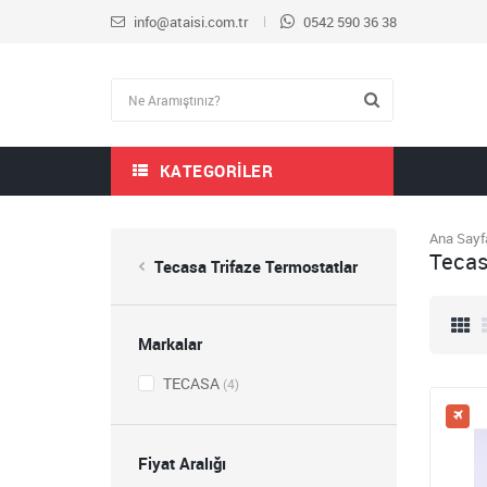
info@ataisi.com.tr
0542 590 36 38
KATEGORILER
Ana Sayf
Tecas
Tecasa Trifaze Termostatlar
Markalar
TECASA
(4)
Fiyat Aralığı