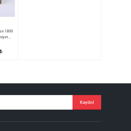
aze 1800
niyet
Kaydol