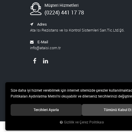
Müşteri Hizmetleri
(0224) 441 17 78
Adres
Ata Isı Rezistans ve Isı Kontrol Sistemleri San.Tic.Ltd.Şti.
E-Mail
info@ataisi.com.tr
Size daha iyi hizmet verebilmek için internet sitemizde çerezler kullanılmaktad
Politikaları Aydınlatma Metni’ni okuyabilir ve dilerseniz tercihlerinizi değiştireb
Tercihleri Ayarla
Tümünü Kabul Et
Gizlilik ve Çerez Politikası
© 2021 Ata Isı Rezistans ve Isı Kontrol Sistemleri San.Tic.Ltd.Şti. Tüm