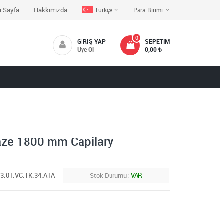
 Sayfa
Hakkımızda
Türkçe
Para Birimi
0
GIRIŞ YAP
SEPETIM
Üye Ol
0,00
faze 1800 mm Capilary
03.01.VC.TK.34.ATA
Stok Durumu
VAR