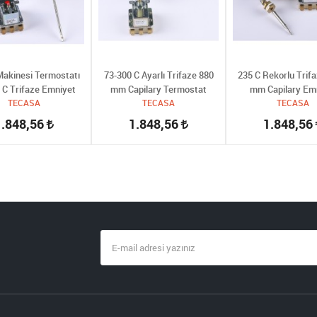
akinesi Termostatı
73-300 C Ayarlı Trifaze 880
235 C Rekorlu Trif
 C Trifaze Emniyet
mm Capilary Termostat
mm Capilary Em
TECASA
TECASA
Termostat
TECASA
1.848,56
1.848,56
1.848,56