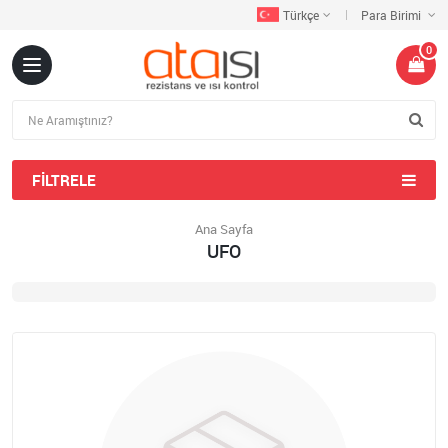
Türkçe
Para Birimi
0
FILTRELE
Ana Sayfa
UFO