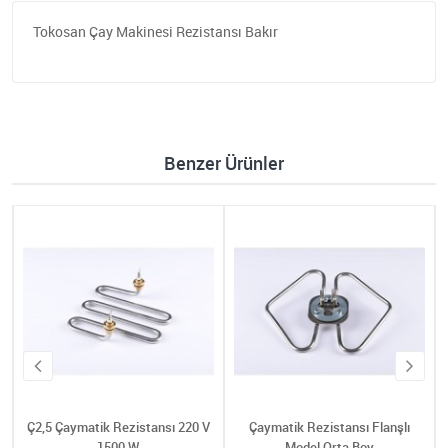
Tokosan Çay Makinesi Rezistansı Bakır
Benzer Ürünler
W
Ç2,5 Çaymatik Rezistansı 220 V
Çaymatik Rezistansı Flanşlı
1500 W
Model Orta Boy